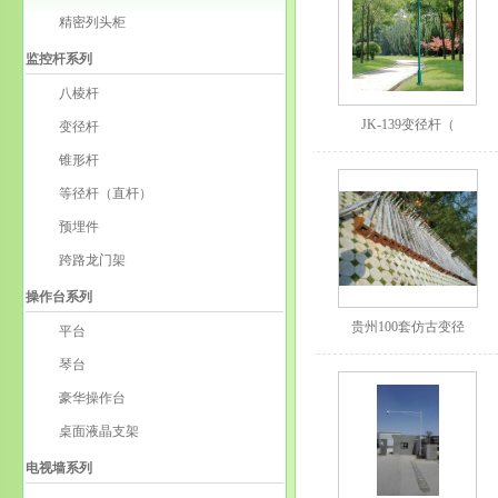
精密列头柜
监控杆系列
八棱杆
JK-139变径杆（
变径杆
锥形杆
等径杆（直杆）
预埋件
跨路龙门架
操作台系列
贵州100套仿古变径
平台
琴台
豪华操作台
桌面液晶支架
电视墙系列