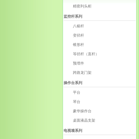
精密列头柜
监控杆系列
八棱杆
变径杆
锥形杆
等径杆（直杆）
预埋件
跨路龙门架
操作台系列
平台
琴台
豪华操作台
桌面液晶支架
电视墙系列