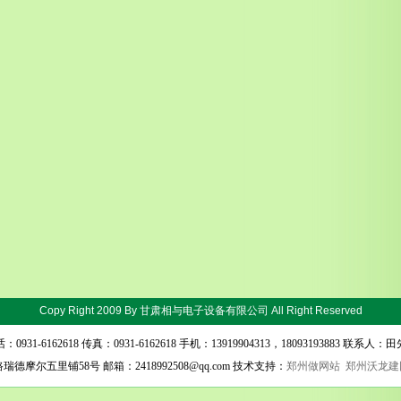
Copy Right 2009 By
甘肃相与电子设备有限公司
All Right Reserved
：0931-6162618 传真：0931-6162618 手机：13919904313，18093193883 联系人：
尔五里铺58号 邮箱：2418992508@qq.com 技术支持：
郑州做网站
郑州沃龙建