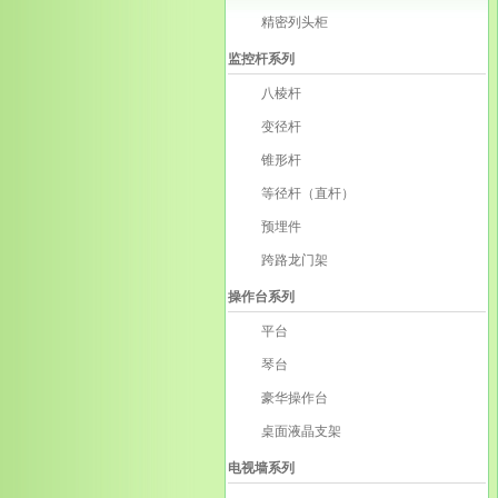
精密列头柜
监控杆系列
八棱杆
变径杆
锥形杆
等径杆（直杆）
预埋件
跨路龙门架
操作台系列
平台
琴台
豪华操作台
桌面液晶支架
电视墙系列