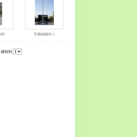
控杆
不锈钢旗杆-1
1 跳转到