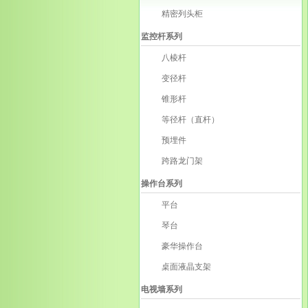
精密列头柜
监控杆系列
八棱杆
变径杆
锥形杆
等径杆（直杆）
预埋件
跨路龙门架
操作台系列
平台
琴台
豪华操作台
桌面液晶支架
电视墙系列