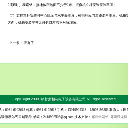
2.5
英吋）和扁钢，接地体距地面不少于
2
米。摄像机立杆安装安装牢固；
（7）监控立杆安装时中心线应与水平面垂直，横挑杆应与道路走向垂直。机箱
方向，机箱安装平整无倾斜或左右不对称现象。
上一条： 没有了
Copy Right 2009 By
甘肃相与电子设备有限公司
All Right Reserved
：0931-6162618 传真：0931-6162618 手机：13919904313，18093193883 联系人：
尔五里铺58号 邮箱：2418992508@qq.com 技术支持：
郑州做网站
郑州沃龙建