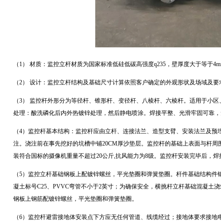
（1） 材质：监控立杆材质为国家标准低硅低碳高强度
q235
，壁厚度大于等于
4m
（2） 设计：监控立杆结构及基础尺寸计算依照客户确定的外观形状及场域及要
（3
）
监控杆外形分为等径杆、锥形杆、变径杆、八棱杆、六棱杆。适用于小区
处理：酸洗磷化后内外热镀锌处理，然后静电喷涂。焊接平整、光滑牢固可靠，
（4）监控杆基本结构：监控杆应由立杆、连接法兰、造型支臂、安装法兰及预
注。浇注前在事先挖好的坑槽中铺
20CM
厚沙垫层。监控杆的基础上表面与杆周
装符合国标的摄像机重量不超过
20
公斤
,
抗风能力为
8
级。监控杆安装完毕后，焊
（5）监控立杆基础钢板上配镀锌螺丝，平光垫圈和弹簧垫圈。杆件基础结构件
凝土标号
C25
、
PVVC
弯管不小于
2
英寸；为确保安全，横挑杆立杆基础混凝土浇
钢板上钢筋配镀锌螺丝，平光垫圈和弹簧垫圈。
（6）监控杆避雷接地体安装点下方应无任何管道、线缆经过；接地体要求接地