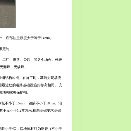
m
，底部法兰厚度大于等于
14mm
。
求定制。
、工厂、道路、公园、等各个场合。外表
无漏焊，无缺焊。
埋钢结构构成。在施工时，基础为现场浇
围最近处的道路基础设施的标高相同。 安
接地脚螺母保护帽。
钢板不小于
3.5mm
、钢筋不小于
18mm
、混
筑不应小于
1.2
立方米
.
机箱基础要求基础
电阻小于
4Ω
；接地体材料为钢管（不小于