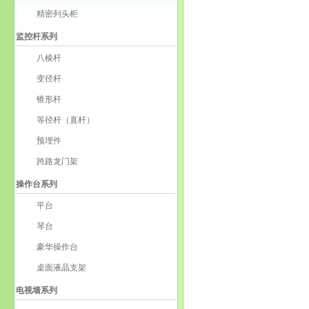
精密列头柜
监控杆系列
八棱杆
变径杆
锥形杆
等径杆（直杆）
预埋件
跨路龙门架
操作台系列
平台
琴台
豪华操作台
桌面液晶支架
电视墙系列