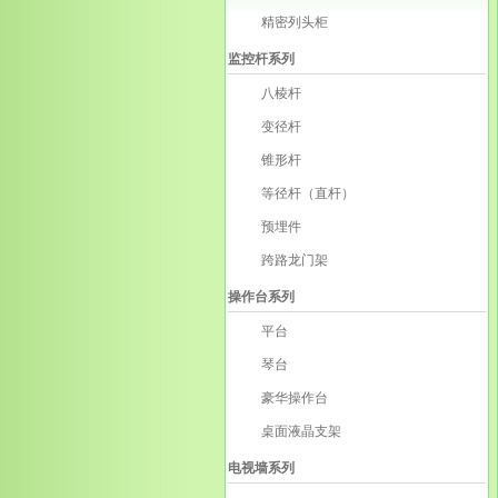
精密列头柜
监控杆系列
八棱杆
变径杆
锥形杆
等径杆（直杆）
预埋件
跨路龙门架
操作台系列
平台
琴台
豪华操作台
桌面液晶支架
电视墙系列