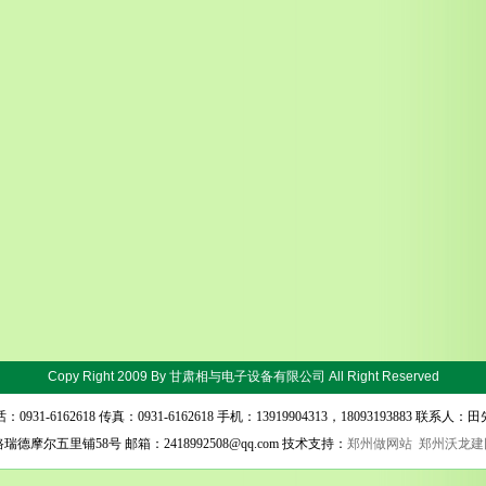
Copy Right 2009 By
甘肃相与电子设备有限公司
All Right Reserved
：0931-6162618 传真：0931-6162618 手机：13919904313，18093193883 联系人：
尔五里铺58号 邮箱：2418992508@qq.com 技术支持：
郑州做网站
郑州沃龙建