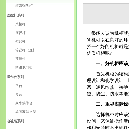
精密列头柜
监控杆系列
八棱杆
变径杆
很多人认为机柜就是
算机可以在良好的环
锥形杆
择一个好的机柜就是
等径杆（直杆）
优质机柜呢?
预埋件
一、好机柜应该
跨路龙门架
首先机柜的结构应
操作台系列
理设计和化学设计，
平台
离、通风散热、接地
蚀、防尘、防水等能
琴台
豪华操作台
二、重视实际操
桌面液晶支架
选择机柜时应该注
设施，来保证操作者
电视墙系列
作和安装时不出现任