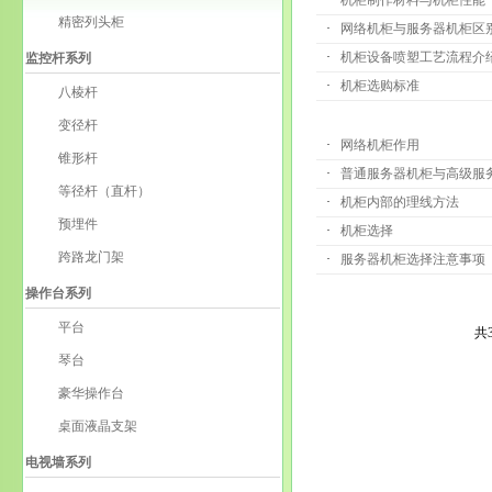
·
机柜制作材料与机柜性能
精密列头柜
·
网络机柜与服务器机柜区
·
机柜设备喷塑工艺流程介
监控杆系列
·
机柜选购标准
八棱杆
变径杆
·
网络机柜作用
锥形杆
·
普通服务器机柜与高级服
等径杆（直杆）
·
机柜内部的理线方法
预埋件
·
机柜选择
跨路龙门架
·
服务器机柜选择注意事项
操作台系列
平台
共
琴台
豪华操作台
桌面液晶支架
电视墙系列